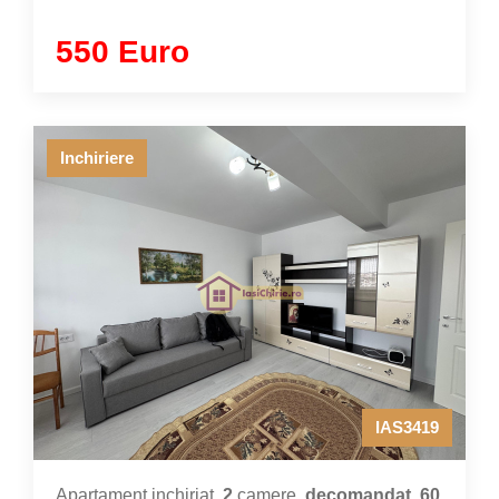
550 Euro
Inchiriere
IAS3419
Apartament inchiriat,
2
camere,
decomandat
,
60