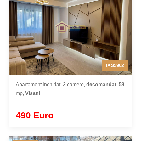
IAS3902
Apartament inchiriat,
2
camere,
decomandat
,
58
mp,
Visani
490 Euro