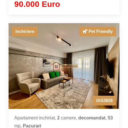
90.000 Euro
Inchiriere
Pet Friendly
IAS3829
Apartament inchiriat,
2
camere,
decomandat
,
53
mp,
Pacurari