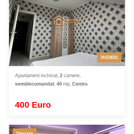
IAS3631
Apartament inchiriat,
2
camere,
semidecomandat
,
40
mp,
Centru
400 Euro
Vanzare