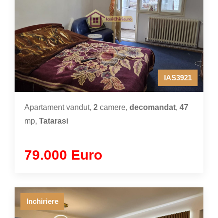
IAS3921
Apartament vandut,
2
camere,
decomandat
,
47
mp,
Tatarasi
79.000 Euro
Inchiriere