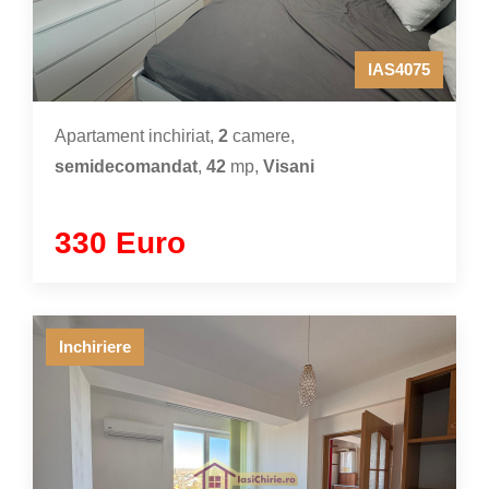
IAS4075
Apartament inchiriat,
2
camere,
semidecomandat
,
42
mp,
Visani
330 Euro
Inchiriere