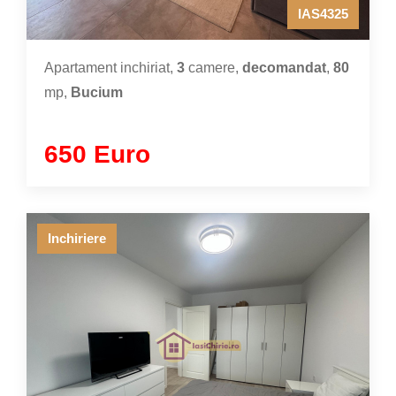
IAS4325
Apartament inchiriat,
3
camere,
decomandat
,
80
mp,
Bucium
650 Euro
Inchiriere