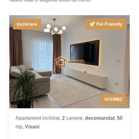
repere reale în alegerea noului tău cămin.
Inchiriere
Pet Friendly
IAS4862
Apartament inchiriat,
2
camere,
decomandat
,
50
mp,
Visani