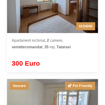
IAS4040
Apartament inchiriat,
2
camere,
semidecomandat
,
35
mp,
Tatarasi
300 Euro
Vanzare
Pet Friendly