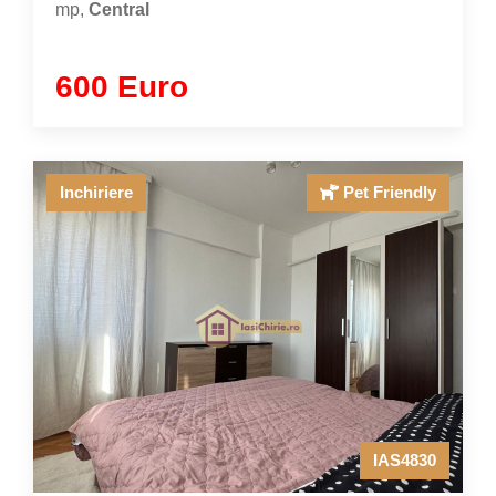
mp,
Central
600 Euro
Inchiriere
Pet Friendly
IAS4830