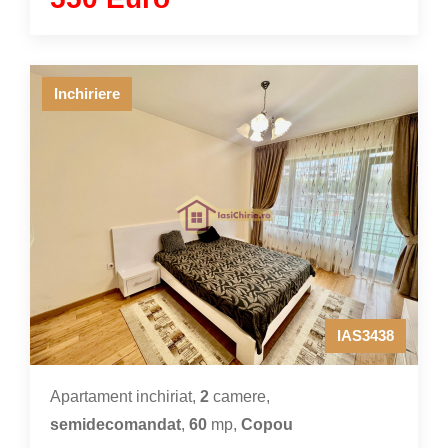
Inchiriere
IAS3438
Apartament inchiriat,
2
camere,
semidecomandat
,
60
mp,
Copou