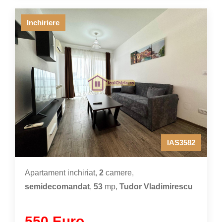
Inchiriere
IAS3582
Apartament inchiriat,
2
camere,
semidecomandat
,
53
mp,
Tudor Vladimirescu
550 Euro