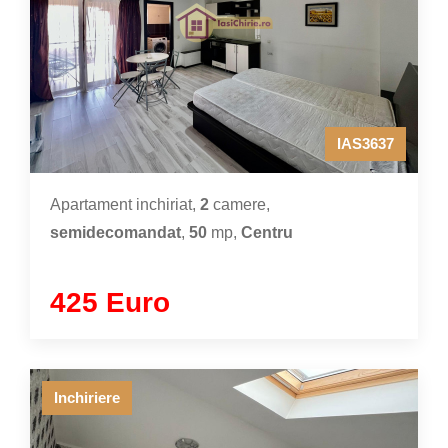
IAS3637
Apartament inchiriat,
2
camere,
semidecomandat
,
50
mp,
Centru
425 Euro
Inchiriere