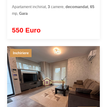
Apartament inchiriat,
3
camere,
decomandat
,
65
mp,
Gara
550 Euro
Inchiriere