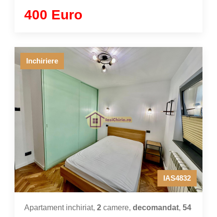
400 Euro
Inchiriere
IAS4832
Apartament inchiriat,
2
camere,
decomandat
,
54