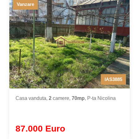
Vanzare
IAS3885
Casa vanduta,
2
camere,
70mp
, P-ta Nicolina
87.000 Euro