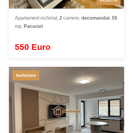
Apartament inchiriat,
2
camere,
decomandat
,
55
mp,
Pacurari
550 Euro
Inchiriere