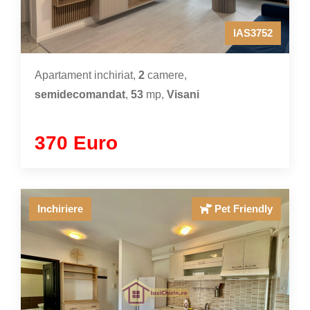
IAS3752
Apartament inchiriat,
2
camere,
semidecomandat
,
53
mp,
Visani
370 Euro
Inchiriere
Pet Friendly