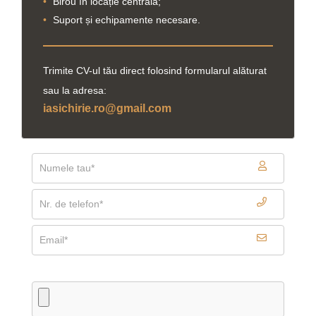
•
Birou în locație centrală;
•
Suport și echipamente necesare.
Trimite CV-ul tău direct folosind formularul alăturat
sau la adresa:
iasichirie.ro@gmail.com
INCARCA CV-UL TAU (PDF, DOC)*