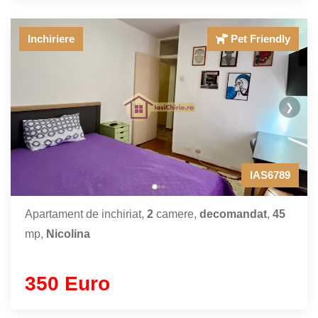
Inchiriere
Pet Friendly
❯
IAS6789
Apartament de inchiriat,
2
camere,
decomandat
,
45
mp,
Nicolina
350 Euro