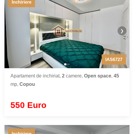
Inchiriere
❯
IAS6727
Apartament de inchiriat,
2
camere,
Open space
,
45
mp,
Copou
550 Euro
Inchiriere