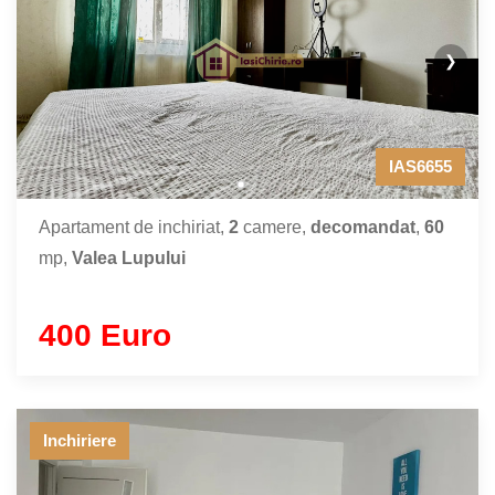
❯
IAS6655
Apartament de inchiriat,
2
camere,
decomandat
,
60
mp,
Valea Lupului
400 Euro
Inchiriere