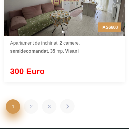
IAS6608
Apartament de inchiriat,
2
camere,
semidecomandat
,
35
mp,
Visani
300 Euro
1
2
3