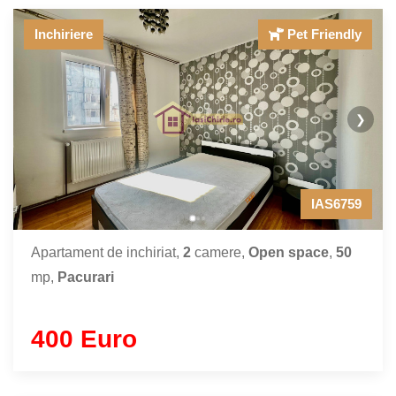
Inchiriere
Pet Friendly
❯
IAS6759
Apartament de inchiriat,
2
camere,
Open space
,
50
mp,
Pacurari
400 Euro