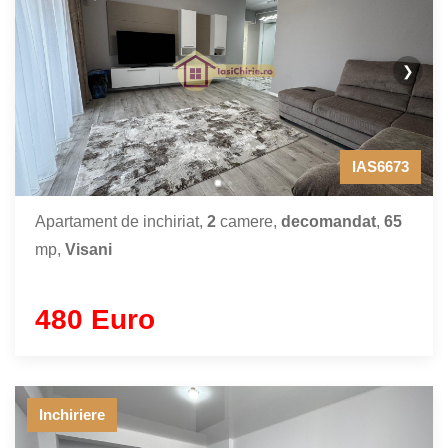
❯
IAS6673
Apartament de inchiriat,
2
camere,
decomandat
,
65
mp,
Visani
480 Euro
Inchiriere