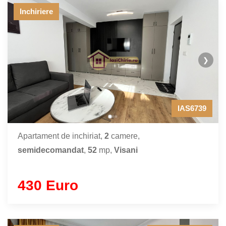
Inchiriere
❯
IAS6739
Apartament de inchiriat,
2
camere,
semidecomandat
,
52
mp,
Visani
430 Euro