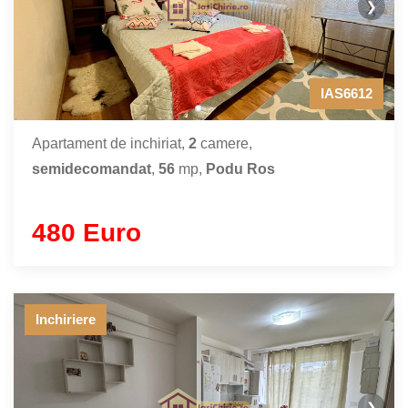
❯
IAS6612
Apartament de inchiriat,
2
camere,
semidecomandat
,
56
mp,
Podu Ros
480 Euro
Inchiriere
❯