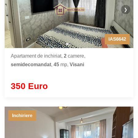
❯
IAS6642
Apartament de inchiriat,
2
camere,
semidecomandat
,
45
mp,
Visani
350 Euro
Inchiriere