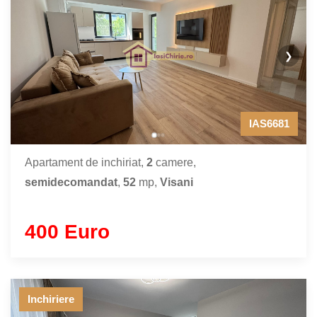
❯
IAS6681
Apartament de inchiriat,
2
camere,
semidecomandat
,
52
mp,
Visani
400 Euro
Inchiriere