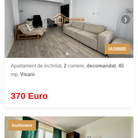
❯
IAS6665
Apartament de inchiriat,
2
camere,
decomandat
,
45
mp,
Visani
370 Euro
Inchiriere