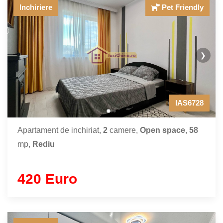
Inchiriere
Pet Friendly
❯
IAS6728
Apartament de inchiriat,
2
camere,
Open space
,
58
mp,
Rediu
420 Euro