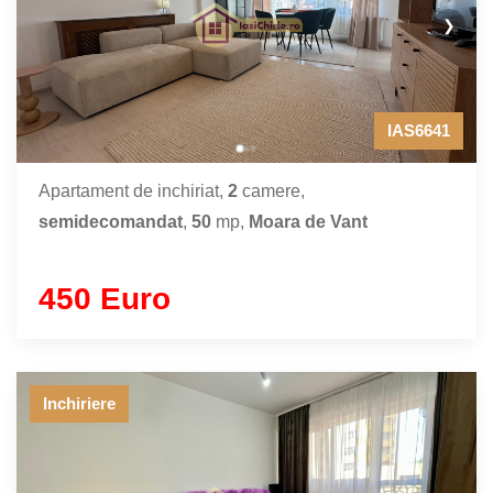
❯
IAS6641
Apartament de inchiriat,
2
camere,
semidecomandat
,
50
mp,
Moara de Vant
450 Euro
Inchiriere