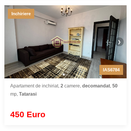
Inchiriere
❯
IAS6784
Apartament de inchiriat,
2
camere,
decomandat
,
50
mp,
Tatarasi
450 Euro