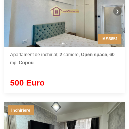
❯
IAS6651
Apartament de inchiriat,
2
camere,
Open space
,
60
mp,
Copou
500 Euro
Inchiriere