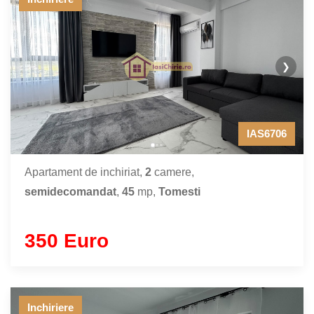
❯
IAS6706
Apartament de inchiriat,
2
camere,
semidecomandat
,
45
mp,
Tomesti
350 Euro
Inchiriere