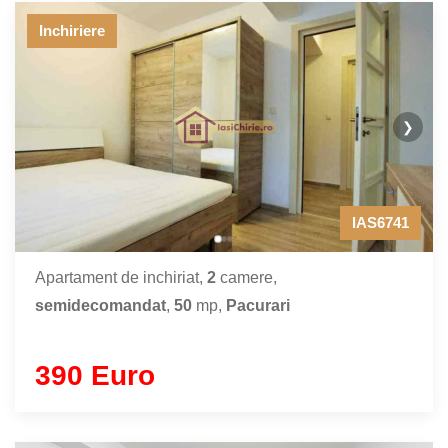
Inchiriere
❯
IAS6741
Apartament de inchiriat,
2
camere,
semidecomandat
,
50
mp,
Pacurari
390 Euro