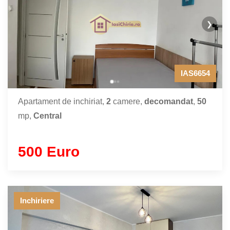
❯
IAS6654
Apartament de inchiriat,
2
camere,
decomandat
,
50
mp,
Central
500 Euro
Inchiriere