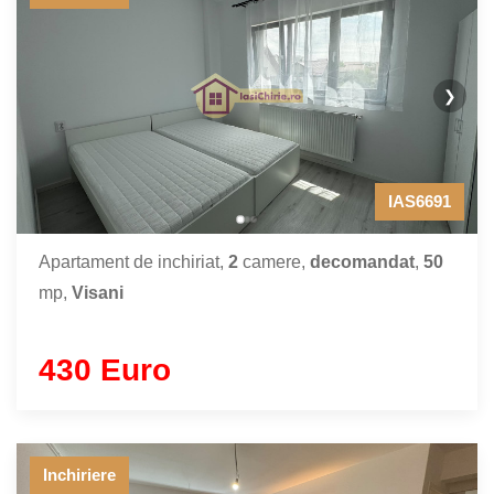
❯
IAS6691
Apartament de inchiriat,
2
camere,
decomandat
,
50
mp,
Visani
430 Euro
Inchiriere