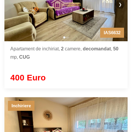
❯
IAS6632
Apartament de inchiriat,
2
camere,
decomandat
,
50
mp,
CUG
400 Euro
Inchiriere