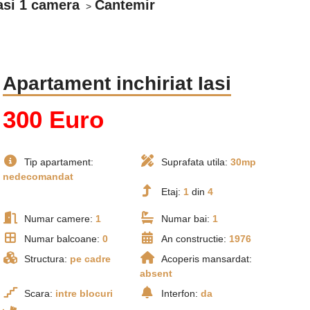
asi 1 camera
Cantemir
Apartament inchiriat Iasi
300 Euro
Tip apartament:
Suprafata utila:
30mp
nedecomandat
Etaj:
1
din
4
Numar camere:
1
Numar bai:
1
Numar balcoane:
0
An constructie:
1976
Structura:
pe cadre
Acoperis mansardat:
absent
Scara:
intre blocuri
Interfon:
da