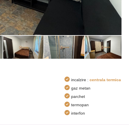
incalzire :
centrala termica
gaz metan
parchet
termopan
interfon