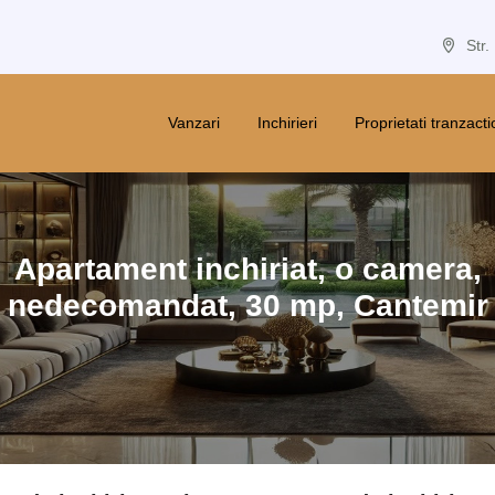
Str.
Vanzari
Inchirieri
Proprietati tranzact
Apartament inchiriat, o camera,
nedecomandat
,
30
mp,
Cantemir