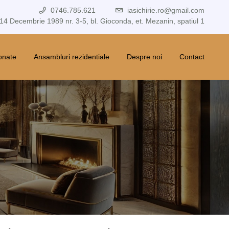
0746.785.621
iasichirie.ro@gmail.com
 14 Decembrie 1989 nr. 3-5, bl. Gioconda, et. Mezanin, spatiul 1
ionate
Ansambluri rezidentiale
Despre noi
Contact