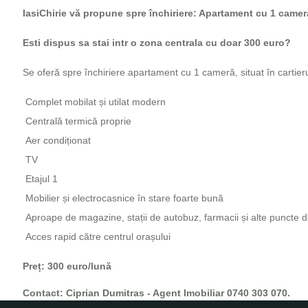
IasiChirie vă propune spre închiriere: Apartament cu 1 cameră
Esti dispus sa stai intr o zona centrala cu doar 300 euro?
Se oferă spre închiriere apartament cu 1 cameră, situat în cartieru
Complet mobilat și utilat modern
Centrală termică proprie
Aer condiționat
TV
Etajul 1
Mobilier și electrocasnice în stare foarte bună
Aproape de magazine, stații de autobuz, farmacii și alte puncte d
Acces rapid către centrul orașului
Preț: 300 euro/lună
Contact: Ciprian Dumitras - Agent Imobiliar 0740 303 070.