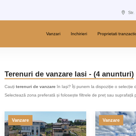
Str.
Vanzari
Inchirieri
Proprietati tranzact
Terenuri de vanzare Iasi - (4 anunturi)
Cauți
terenuri de vanzare
în Iași? Îți punem la dispoziție o selecție d
Selectează zona preferată și folosește filtrele de preț sau suprafață 
Vanzare
Vanzare