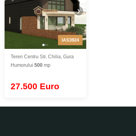
❯
IAS3924
Teren Centru Str. Chilia, Gura
Humorului
500
mp
27.500 Euro