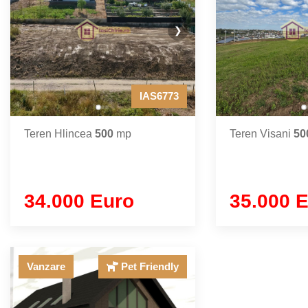
❯
IAS6773
Teren Hlincea
500
mp
Teren Visani
50
34.000 Euro
35.000 
Vanzare
Pet Friendly