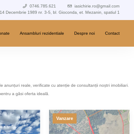
0746.785.621
iasichirie.ro@gmail.com
 14 Decembrie 1989 nr. 3-5, bl. Gioconda, et. Mezanin, spatiul 1
ionate
Ansambluri rezidentiale
Despre noi
Contact
e anunțuri reale, verificate cu atenție de consultanții noștri imobiliari.
pentru a găsi oferta ideală.
Vanzare