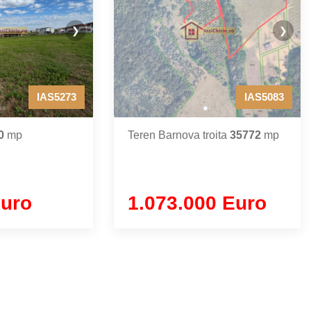
❯
❯
IAS5273
IAS5083
0
mp
Teren Barnova troita
35772
mp
Euro
1.073.000 Euro