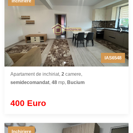
Inchiriere
❯
IAS6548
Apartament de inchiriat,
2
camere,
semidecomandat
,
48
mp,
Bucium
400 Euro
Inchiriere