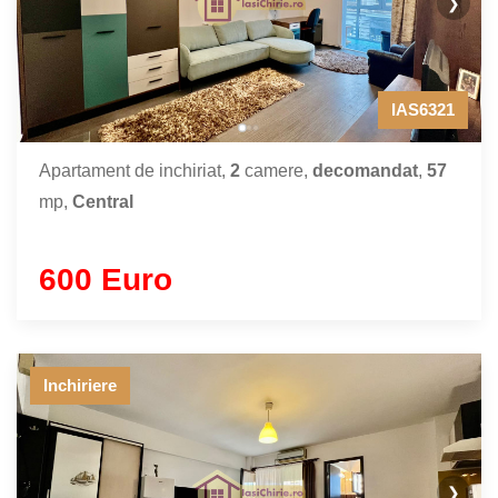
❯
IAS6321
Apartament de inchiriat,
2
camere,
decomandat
,
57
mp,
Central
600 Euro
Inchiriere
❯