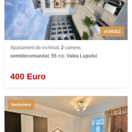
❯
IAS6353
Apartament de inchiriat,
2
camere,
semidecomandat
,
55
mp,
Valea Lupului
400 Euro
Inchiriere