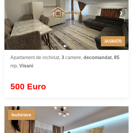
❯
IAS6470
Apartament de inchiriat,
3
camere,
decomandat
,
85
mp,
Visani
500 Euro
Inchiriere