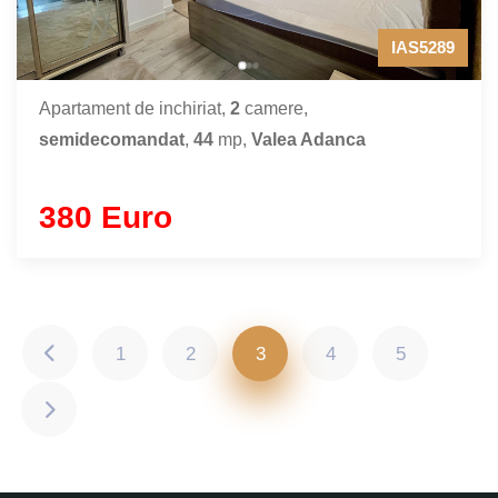
IAS5289
Apartament de inchiriat,
2
camere,
semidecomandat
,
44
mp,
Valea Adanca
380 Euro
1
2
3
4
5