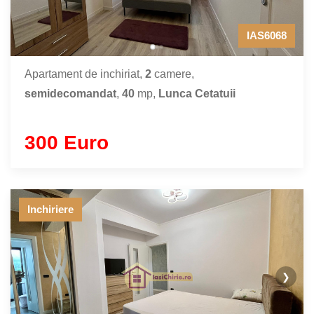
IAS6068
Apartament de inchiriat,
2
camere,
semidecomandat
,
40
mp,
Lunca Cetatuii
300 Euro
Inchiriere
❯