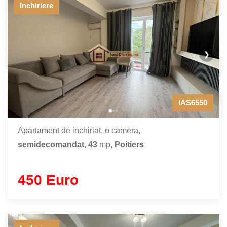
Inchiriere
❯
IAS6550
Apartament de inchiriat, o camera,
semidecomandat
,
43
mp,
Poitiers
450 Euro