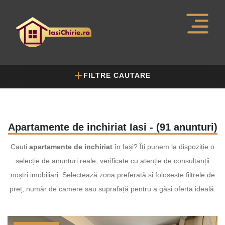
FILTRE CAUTARE
Apartamente de inchiriat Iasi - (91 anunturi)
Cauți
apartamente de inchiriat
în Iași? Îți punem la dispoziție o
selecție de anunțuri reale, verificate cu atenție de consultanții
noștri imobiliari. Selectează zona preferată și folosește filtrele de
preț, număr de camere sau suprafață pentru a găsi oferta ideală.