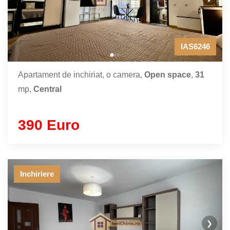
IAS6246
Apartament de inchiriat, o camera,
Open space
,
31
mp,
Central
390 Euro
Inchiriere
❯