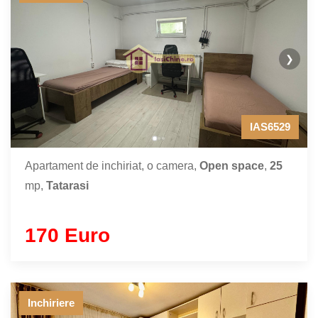
❯
IAS6529
Apartament de inchiriat, o camera,
Open space
,
25
mp,
Tatarasi
170 Euro
Inchiriere