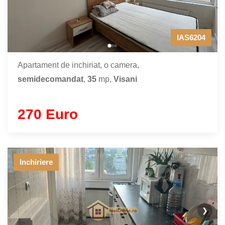
IAS6204
Apartament de inchiriat, o camera,
semidecomandat
,
35
mp,
Visani
270 Euro
Inchiriere
❯