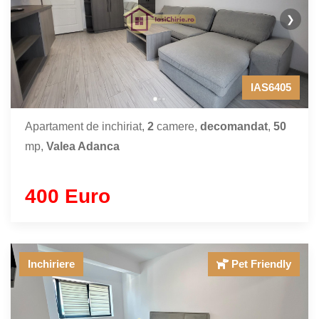
❯
IAS6405
Apartament de inchiriat,
2
camere,
decomandat
,
50
mp,
Valea Adanca
400 Euro
Inchiriere
Pet Friendly