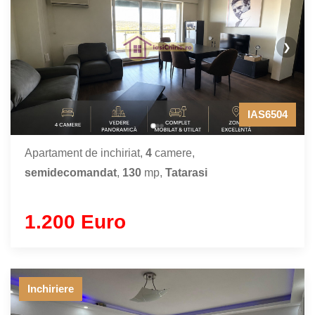
❯
IAS6504
Apartament de inchiriat,
4
camere,
semidecomandat
,
130
mp,
Tatarasi
1.200 Euro
Inchiriere