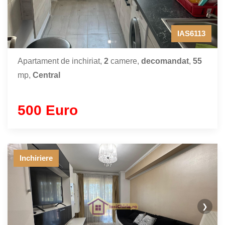
IAS6113
Apartament de inchiriat,
2
camere,
decomandat
,
55
mp,
Central
500 Euro
Inchiriere
❯