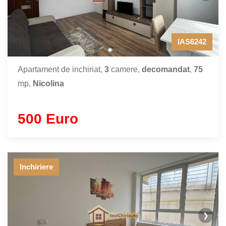
IAS6242
Apartament de inchiriat,
3
camere,
decomandat
,
75
mp,
Nicolina
500 Euro
Inchiriere
❯