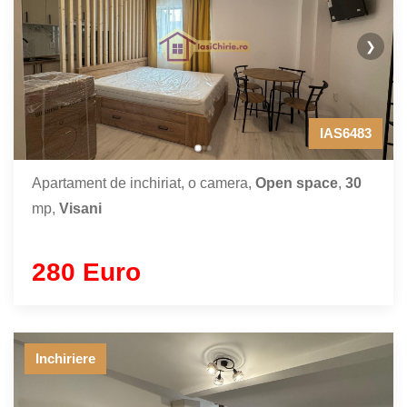
❯
IAS6483
Apartament de inchiriat, o camera,
Open space
,
30
mp,
Visani
280 Euro
Inchiriere