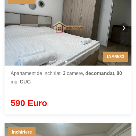
❯
IAS6533
Apartament de inchiriat,
3
camere,
decomandat
,
80
mp,
CUG
590 Euro
Inchiriere