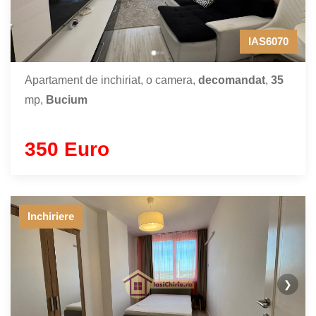
IAS6070
Apartament de inchiriat, o camera,
decomandat
,
35
mp,
Bucium
350 Euro
Inchiriere
❯