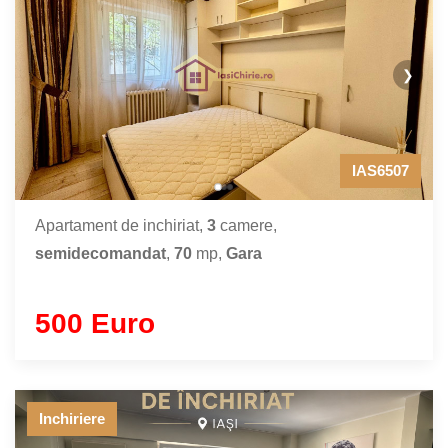
❯
IAS6507
Apartament de inchiriat,
3
camere,
semidecomandat
,
70
mp,
Gara
500 Euro
Inchiriere