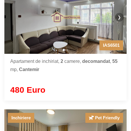
❯
IAS6501
Apartament de inchiriat,
2
camere,
decomandat
,
55
mp,
Cantemir
480 Euro
Inchiriere
Pet Friendly