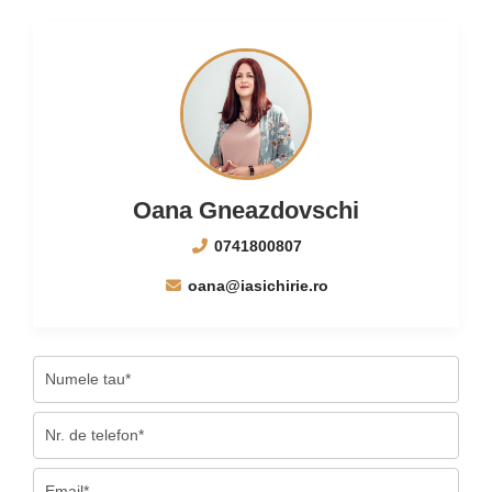
Oana Gneazdovschi
0741800807
oana@iasichirie.ro