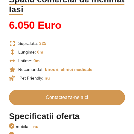
Iasi
6.050 Euro
Suprafata:
325
Lungime:
0m
Latime:
0m
Recomandat:
birouri, clinici medicale
Pet Friendly:
nu
Contacteaza-ne aici
Specificatii oferta
mobilat :
nu