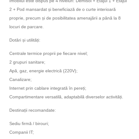
Imobilul este dispus pe 4 niveluri: Demisol + Etajul 1 + Etajul
2 + Pod mansardat și beneficiază de o curte interioară
proprie, precum și de posibilitatea amenajării a până la 8
locuri de parcare.
Dotări și utilități:
Centrale termice proprii pe fiecare nivel;
2 grupuri sanitare;
Apă, gaz, energie electrică (220V);
Canalizare;
Internet prin cablare integrată în pereți;
Compartimentare versatilă, adaptabilă diverselor activități.
Destinații recomandate:
Sediu firmă / birouri;
Companii IT;