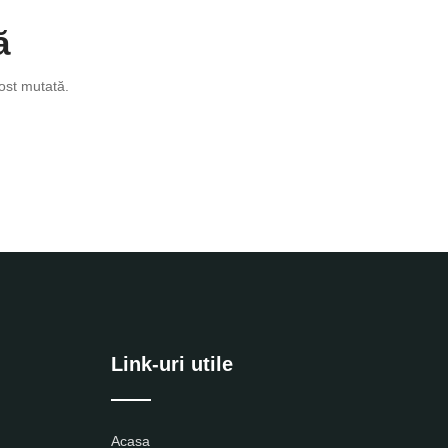
ă
ost mutată.
Link-uri utile
Acasa