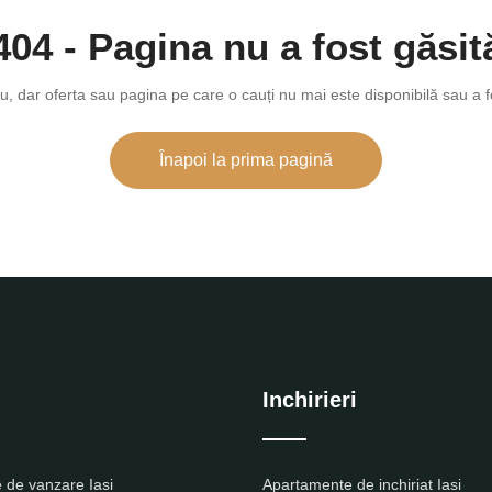
404 - Pagina nu a fost găsit
u, dar oferta sau pagina pe care o cauți nu mai este disponibilă sau a f
Înapoi la prima pagină
Inchirieri
 de vanzare Iasi
Apartamente de inchiriat Iasi