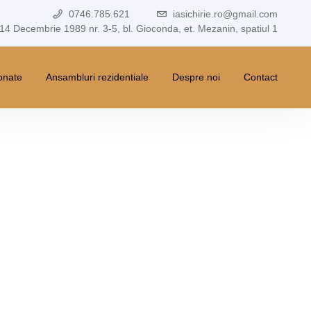
0746.785.621
iasichirie.ro@gmail.com
 14 Decembrie 1989 nr. 3-5, bl. Gioconda, et. Mezanin, spatiul 1
ionate
Ansambluri rezidentiale
Despre noi
Contact
st