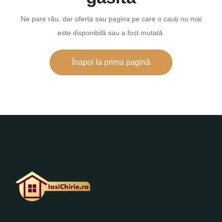
Ne pare rău, dar oferta sau pagina pe care o cauți nu mai
este disponibilă sau a fost mutată.
Înapoi la prima pagină