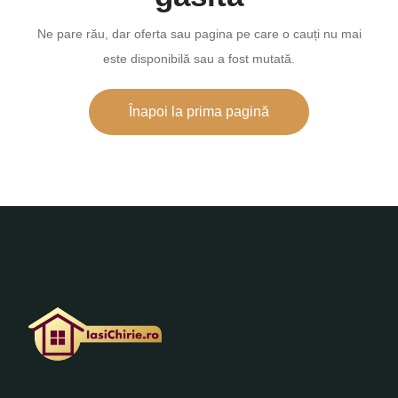
Ne pare rău, dar oferta sau pagina pe care o cauți nu mai
este disponibilă sau a fost mutată.
Înapoi la prima pagină