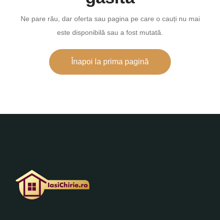
Ne pare rău, dar oferta sau pagina pe care o cauți nu mai
este disponibilă sau a fost mutată.
Înapoi la prima pagină