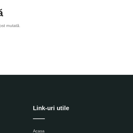
ă
ost mutată.
Link-uri utile
Acasa