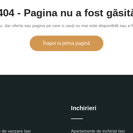
404 - Pagina nu a fost găsit
u, dar oferta sau pagina pe care o cauți nu mai este disponibilă sau a f
Înapoi la prima pagină
Inchirieri
 de vanzare Iasi
Apartamente de inchiriat Iasi