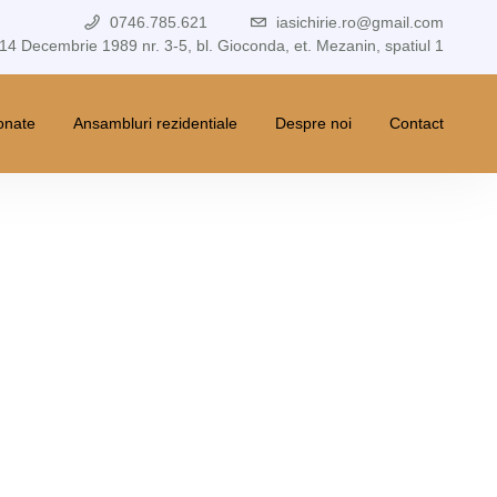
0746.785.621
iasichirie.ro@gmail.com
 14 Decembrie 1989 nr. 3-5, bl. Gioconda, et. Mezanin, spatiul 1
ionate
Ansambluri rezidentiale
Despre noi
Contact
st